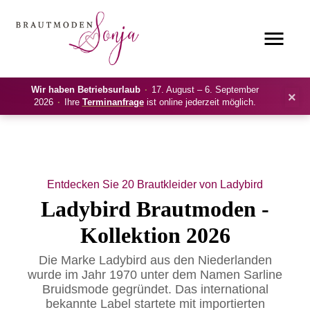
Wir haben Betriebsurlaub
·
17. August – 6. September
×
2026
·
Ihre
Terminanfrage
ist online jederzeit möglich.
Entdecken Sie 20 Brautkleider von Ladybird
Ladybird Brautmoden -
Kollektion 2026
Die Marke Ladybird aus den Niederlanden
wurde im Jahr 1970 unter dem Namen Sarline
Bruidsmode gegründet. Das international
bekannte Label startete mit importierten